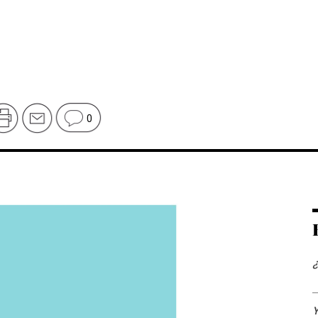
0
¿
Y