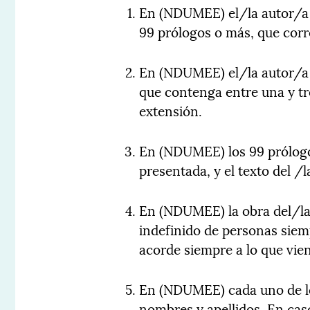
En (NDUMEE) el/la autor/a
99 prólogos o más, que cor
En (NDUMEE) el/la autor/a d
que contenga entre una y tre
extensión.
En (NDUMEE) los 99 prólogos
presentada, y el texto del /l
En (NDUMEE) la obra del/la
indefinido de personas siem
acorde siempre a lo que vien
En (NDUMEE) cada uno de lo
nombres y apellidos. En ca