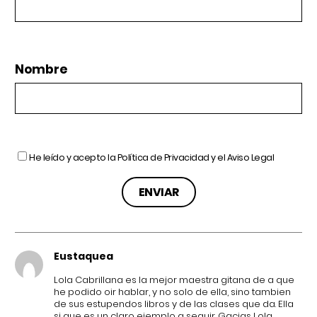
Nombre
He leído y acepto la
Política de Privacidad
y el
Aviso Legal
Eustaquea
Lola Cabrillana es la mejor maestra gitana de a que
he podido oir hablar, y no solo de ella, sino tambien
de sus estupendos libros y de las clases que da. Ella
si que es un claro ejemplo a seguir. Gacias Lola