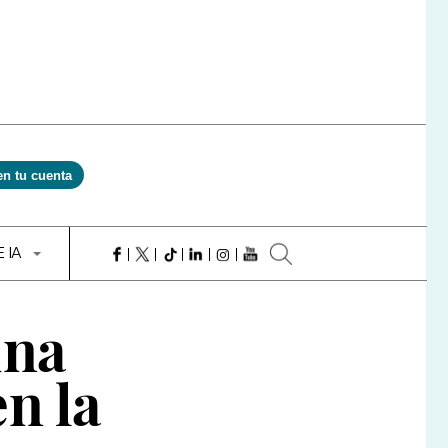
en tu cuenta
E IA
una
n la