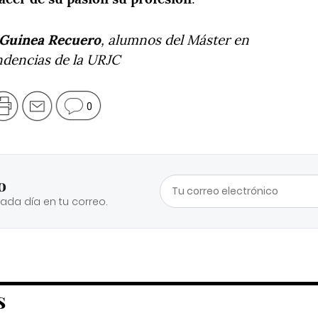
 Guinea Recuero
, alumnos del Máster en
ndencias de la URJC
0
o
cada día en tu correo.
S