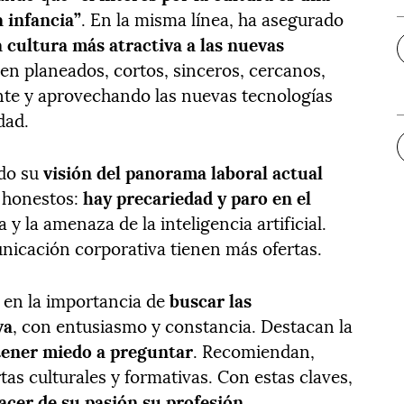
a infancia”
. En la misma línea, ha asegurado
a cultura más atractiva a las nuevas
en planeados, cortos, sinceros, cercanos,
nte y aprovechando las nuevas tecnologías
dad.
ido su
visión del panorama laboral actual
 honestos:
hay precariedad y paro en el
y la amenaza de la inteligencia artificial.
nicación corporativa tienen más ofertas.
 en la importancia de
buscar las
va
, con entusiasmo y constancia. Destacan la
tener miedo a preguntar
. Recomiendan,
rtas culturales y formativas. Con estas claves,
acer de su pasión su profesión
.