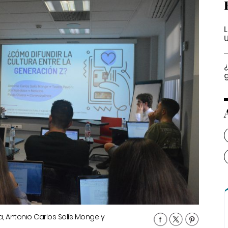
L
¿
, Antonio Carlos Solís Monge y