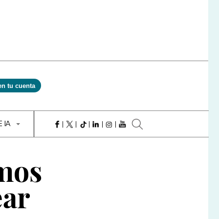
en tu cuenta
E IA
mos
ear