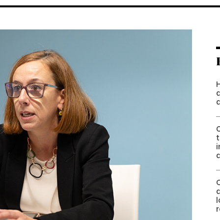
H
t
a
l