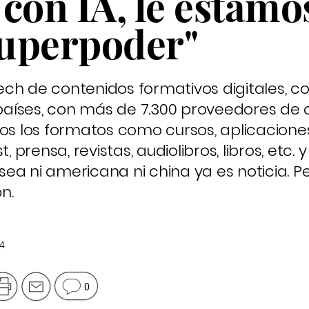
con IA, le estamo
uperpoder"
ch de contenidos formativos digitales, c
aíses, con más de 7.300 proveedores de 
dos los formatos como cursos, aplicacione
, prensa, revistas, audiolibros, libros, etc. 
ea ni americana ni china ya es noticia. P
n.
4
0