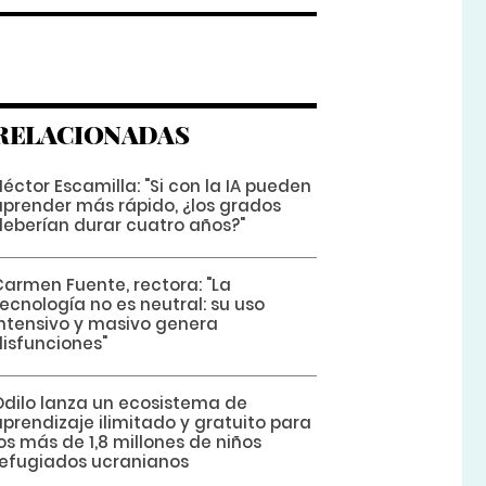
RELACIONADAS
éctor Escamilla: "Si con la IA pueden
aprender más rápido, ¿los grados
deberían durar cuatro años?"
Carmen Fuente, rectora: "La
ecnología no es neutral: su uso
intensivo y masivo genera
disfunciones"
Odilo lanza un ecosistema de
prendizaje ilimitado y gratuito para
os más de 1,8 millones de niños
refugiados ucranianos