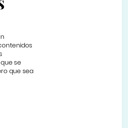
s
on
contenidos
s
y que se
ero que sea