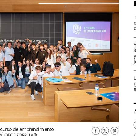
a
y
U
concurso de emprendimiento
o/JORGE ZORRILLA®.