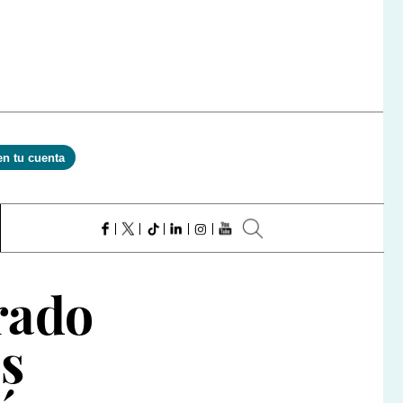
en tu cuenta
rado
es