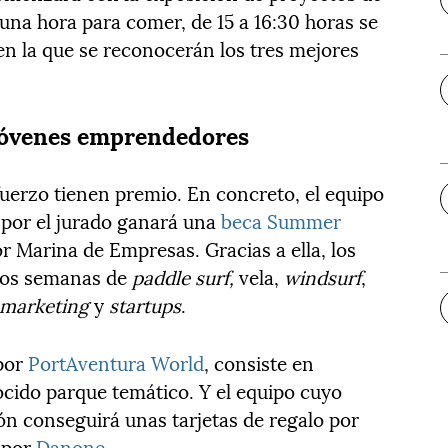
 una hora para comer, de 15 a 16:30 horas se
en la que se reconocerán los tres mejores
s jóvenes emprendedores
fuerzo tienen premio. En concreto, el equipo
 por el jurado ganará una
beca Summer
 Marina de Empresas. Gracias a ella, los
 dos semanas de
paddle surf,
vela,
windsurf
,
marketing
y
startups
.
 por
PortAventura World
, consiste en
ocido parque temático. Y el equipo cuyo
ón conseguirá unas tarjetas de regalo por
 por
Danone
.