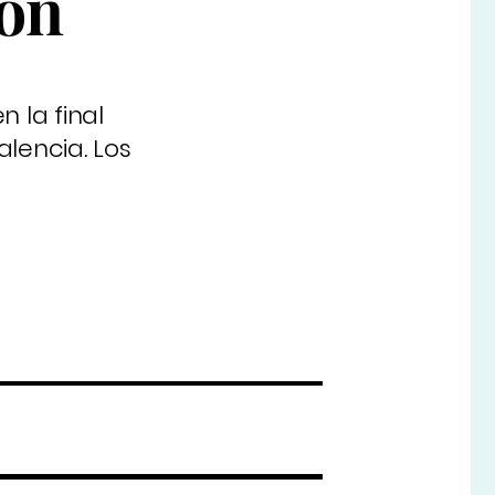
ión
 la final
lencia. Los