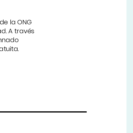
sde la ONG
d. A través
umnado
tuita.