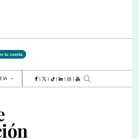
en tu cuenta
E IA
e
ción