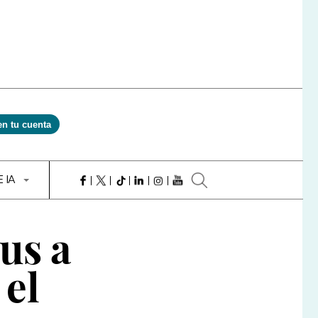
en tu cuenta
E IA
us a
 el