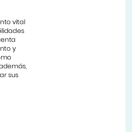
to vital
ilidades
uenta
nto y
como
 además,
ar sus