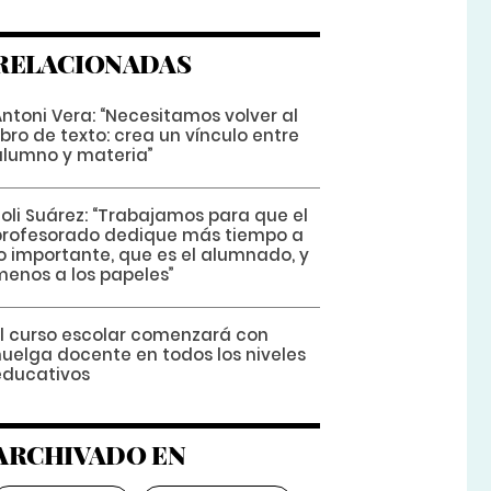
RELACIONADAS
ntoni Vera: “Necesitamos volver al
ibro de texto: crea un vínculo entre
alumno y materia”
Poli Suárez: “Trabajamos para que el
profesorado dedique más tiempo a
lo importante, que es el alumnado, y
menos a los papeles”
El curso escolar comenzará con
huelga docente en todos los niveles
educativos
ARCHIVADO EN