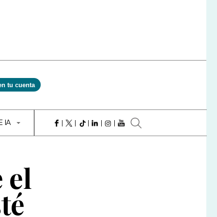
en tu cuenta
E IA
 el
té