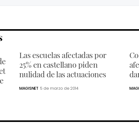
S
Las escuelas afectadas por
Co
de
25% en castellano piden
af
et
nulidad de las actuaciones
da
se
MAGISNET
5 de marzo de 2014
MAGI