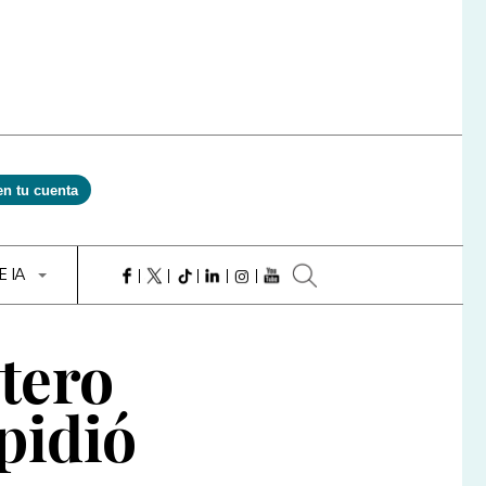
en tu cuenta
E IA
tero
 pidió