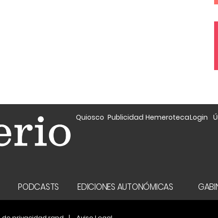
Quiosco
Publicidad
Hemeroteca
Login
Ú
A
PODCASTS
EDICIONES AUTONÓMICAS
GABIN
a de privacidad rgpd
Aviso Legal