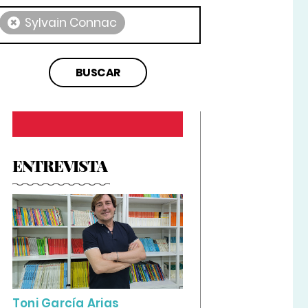
×
Sylvain Connac
ENTREVISTA
Toni García Arias