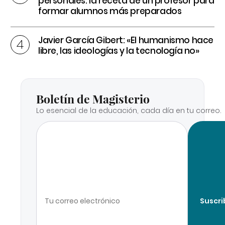
personales: la receta de un profesor para
formar alumnos más preparados
Javier García Gibert: «El humanismo hace
libre, las ideologías y la tecnología no»
Boletín de Magisterio
Lo esencial de la educación, cada día en tu correo.
Suscri