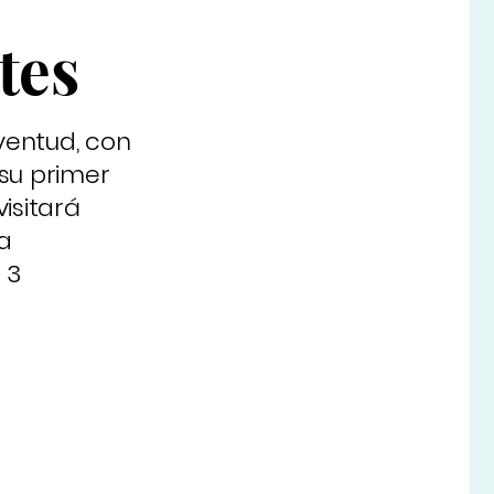
s
tes
uventud, con
 su primer
visitará
a
 3