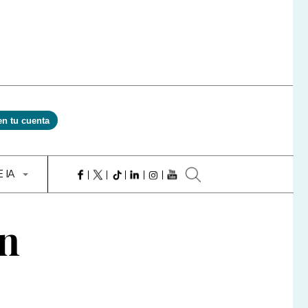
en tu cuenta
E IA
on
l