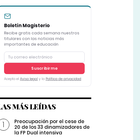
adores de los III Premios #YouLead de Emprendimiento, el pasado
o en la ceremonia de entrega de premios.
Boletín Magisterio
Recibe gratis cada semana nuestros
titulares con las noticias más
importantes de educación
Suscribirme
Acepto el
Aviso legal
y la
Política de privacidad
LAS MÁS LEÍDAS
Preocupación por el cese de
20 de los 33 dinamizadores de
la FP Dual intensiva