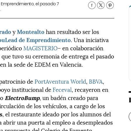
de Emprendimiento, el pasado 7
Los gan
.
de juni
Prado
y
Montealto
han resultado ser los
YouLead de Emprendimiento
. Una iniciativa
periódico
MAGISTERIO
– en colaboración
s
que tuvo su ceremonia de entrega el pasado
e en la sede de EDEM en Valencia.
patrocinio de
PortAventura World
,
BBVA
,
poyo institucional de
Feceval
, recayeron en
to
ElectroBump
, un badén creado para
circulación de los vehículos, a cargo de los
s
, el restaurante ideado por los alumnos del
a abrir una puerta al empleo a desempleados
 la propuesta del Colegio de Fomento