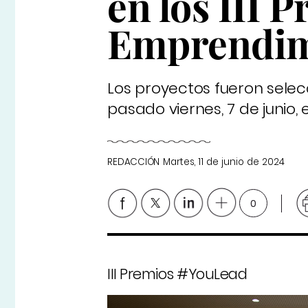
en los III 
Emprendim
Los proyectos fueron selecc
pasado viernes, 7 de junio,
REDACCIÓN
Martes, 11 de junio de 2024
0
III Premios #YouLead
10
de 10