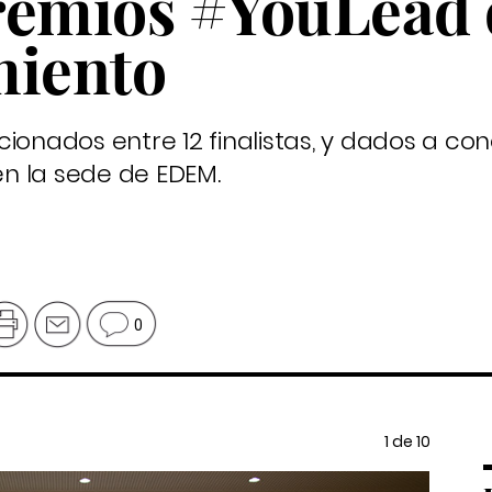
Premios #YouLead
iento
ionados entre 12 finalistas, y dados a con
 en la sede de EDEM.
0
III P
1
de 10