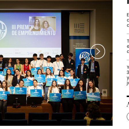
a
Next
y