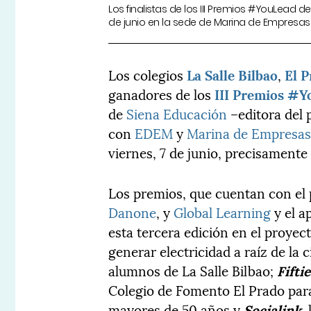
Los finalistas de los III Premios #YouLead 
de junio en la sede de Marina de Empresas
Los colegios
La Salle Bilbao
,
El 
ganadores de los
III Premios #
de
Siena Educación
–editora del 
con
EDEM
y
Marina de Empresa
viernes, 7 de junio, precisament
Los premios, que cuentan con el 
Danone
, y
Global Learning
y el a
esta tercera edición en el proyec
generar electricidad a raíz de la 
alumnos de La Salle Bilbao;
Fiftie
Colegio de Fomento El Prado par
mayores de 50 años y
Socialink
,