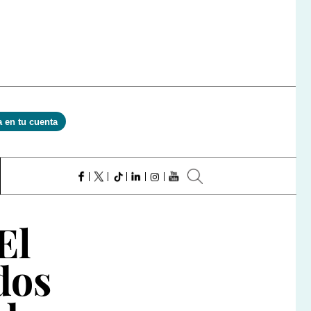
a en tu cuenta
El
dos