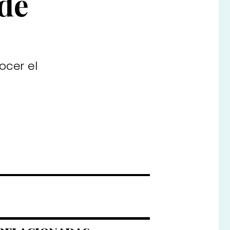
 de
ocer el
remios #YouLead