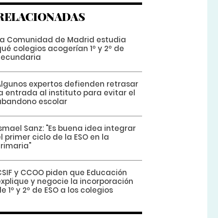
RELACIONADAS
La Comunidad de Madrid estudia
ué colegios acogerían 1º y 2º de
Secundaria
Algunos expertos defienden retrasar
a entrada al instituto para evitar el
abandono escolar
smael Sanz: "Es buena idea integrar
l primer ciclo de la ESO en la
rimaria"
CSIF y CCOO piden que Educación
explique y negocie la incorporación
e 1º y 2º de ESO a los colegios