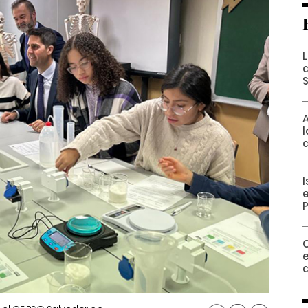
q
l
I
e
P
d