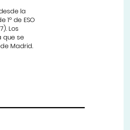
 desde la
e 1º de ESO
7). Los
ía que se
 de Madrid.