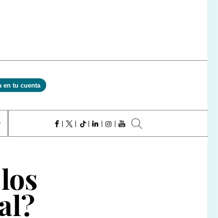
a en tu cuenta
 los
al?