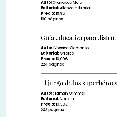
Autor:
Francisco Mora
Editorial:
Alianza editorial
Precio:
16,95
160 páginas
Guía educativa para disfrut
Autor:
Yessica Clemente
Editorial:
Grijalbo
Precio:
19,90€
224 páginas
El juego de los superhéroe
Autor:
Tamsin Grimmer
Editorial:
Narcea
Precio:
19,50€
232 páginas