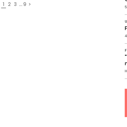
1
2
3
...
9
>
5
U
4
F
H