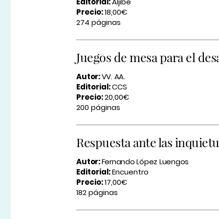
Editorial:
Aljibe
Precio:
18,00€
274 páginas
Juegos de mesa para el des
Autor:
VV. AA.
Editorial:
CCS
Precio:
20,00€
200 páginas
Respuesta ante las inquietu
Autor:
Fernando López Luengos
Editorial:
Encuentro
Precio:
17,00€
182 páginas