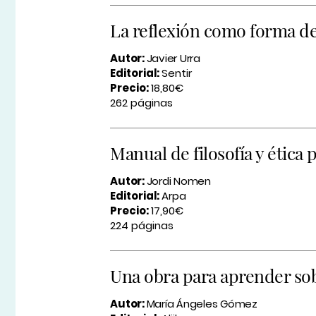
La reflexión como forma de
Autor:
Javier Urra
Editorial:
Sentir
Precio:
18,80€
262 páginas
Manual de filosofía y ética 
Autor:
Jordi Nomen
Editorial:
Arpa
Precio:
17,90€
224 páginas
Una obra para aprender sob
Autor:
María Ángeles Gómez