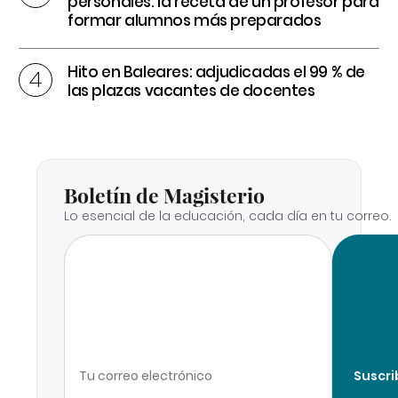
personales: la receta de un profesor para
formar alumnos más preparados
Hito en Baleares: adjudicadas el 99 % de
las plazas vacantes de docentes
Boletín de Magisterio
Lo esencial de la educación, cada día en tu correo.
Suscri