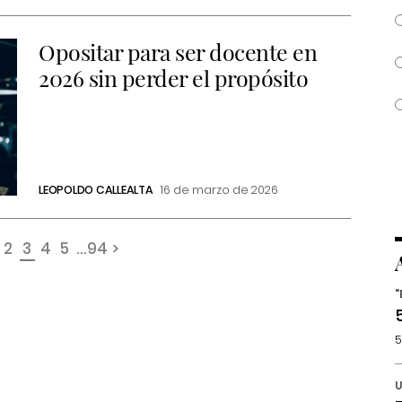
Opositar para ser docente en
2026 sin perder el propósito
LEOPOLDO CALLEALTA
16 de marzo de 2026
2
3
4
5
...
94
>
"
5
U