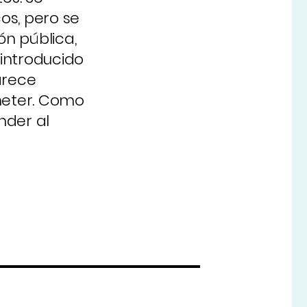
os, pero se
n pública,
 introducido
arece
ometer. Como
nder al