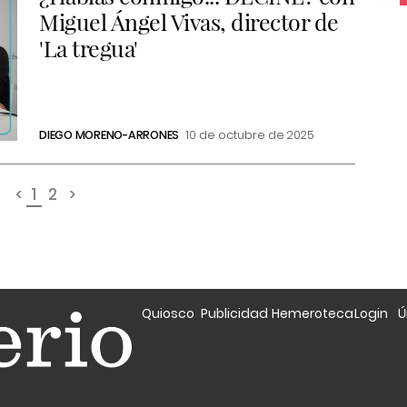
Miguel Ángel Vivas, director de
'La tregua'
DIEGO MORENO-ARRONES
10 de octubre de 2025
<
1
2
>
Quiosco
Publicidad
Hemeroteca
Login
Ú