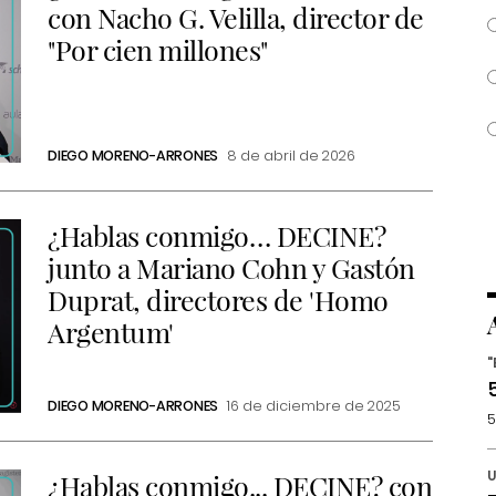
con Nacho G. Velilla, director de
"Por cien millones"
DIEGO MORENO-ARRONES
8 de abril de 2026
¿Hablas conmigo… DECINE?
junto a Mariano Cohn y Gastón
Duprat, directores de 'Homo
Argentum'
"
DIEGO MORENO-ARRONES
16 de diciembre de 2025
5
U
¿Hablas conmigo... DECINE? con