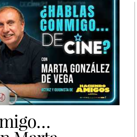
nmigo…