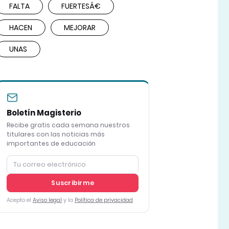
FALTA
FUERTESÂ€
HACEN
MEJORAR
UNAS
Boletín Magisterio
Recibe gratis cada semana nuestros
titulares con las noticias más
importantes de educación
Suscribirme
Acepto el
Aviso legal
y la
Política de privacidad