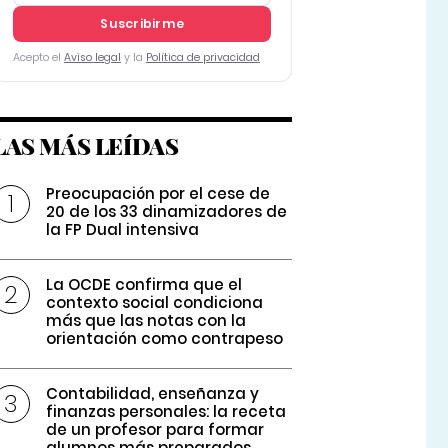
Suscribirme
Acepto el
Aviso legal
y la
Política de privacidad
LAS MÁS LEÍDAS
Preocupación por el cese de
20 de los 33 dinamizadores de
la FP Dual intensiva
La OCDE confirma que el
contexto social condiciona
más que las notas con la
orientación como contrapeso
Contabilidad, enseñanza y
finanzas personales: la receta
de un profesor para formar
alumnos más preparados