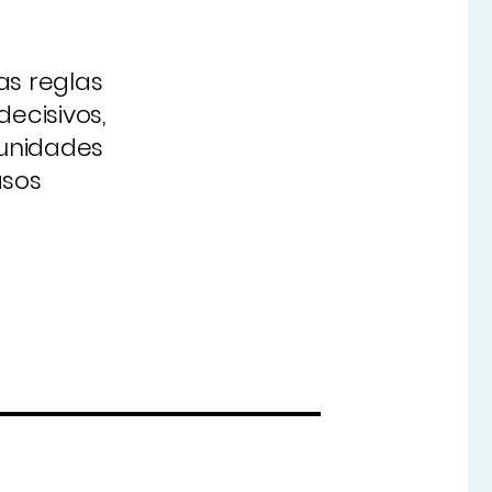
as reglas
decisivos,
munidades
asos