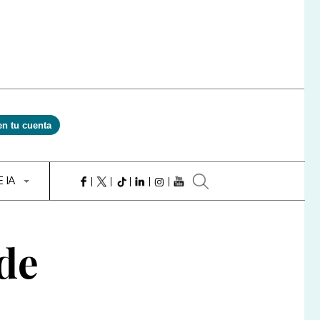
en tu cuenta
E IA
 de