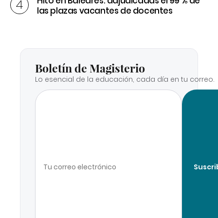
Hito en Baleares: adjudicadas el 99 % de
las plazas vacantes de docentes
Boletín de Magisterio
Lo esencial de la educación, cada día en tu correo.
Suscri