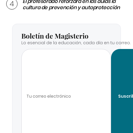
El profesorado reforzará en las aulas la
cultura de prevención y autoprotección
Boletín de Magisterio
Lo esencial de la educación, cada día en tu correo.
Suscri