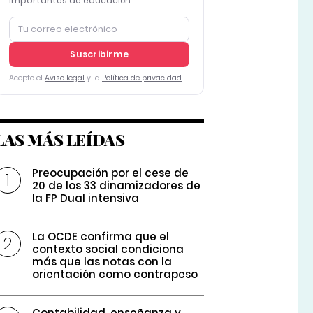
importantes de educación
Suscribirme
Acepto el
Aviso legal
y la
Política de privacidad
LAS MÁS LEÍDAS
Preocupación por el cese de
20 de los 33 dinamizadores de
la FP Dual intensiva
La OCDE confirma que el
contexto social condiciona
más que las notas con la
orientación como contrapeso
Contabilidad, enseñanza y