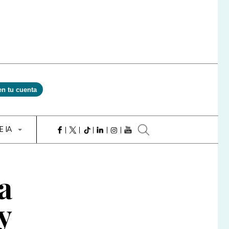
en tu cuenta
E IA
a
y