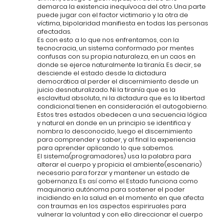
demarca la existencia inequívoca del otro. Una parte
puede jugar con el factor victimario y la otra de
víctima, bipolaridad manifiesta en todas las personas
afectadas.
Es con esto a lo que nos enfrentamos, con la
tecnocracia, un sistema conformado por mentes
confusas con su propia naturaleza, en un caos en
donde se ejerce naturalmente la tiranía. Es decir, se
desciende el estado desde la dictadura
democrática al perder el discernimiento desde un
juicio desnaturalizado. Ni la tiranía que es la
esclavitud absoluta, ni la dictadura que es la libertad
condicional tienen en consideración el autogobierno.
Estos tres estados obedecen a una secuencia lógica
y natural en donde en un principio se identifica y
nombra lo desconocido, luego el discernimiento
para comprender y saber, y al final la experiencia
para aprender aplicando lo que sabemos.
El sistema(programadores) usa la palabra para
alterar el cuerpo y propicia el ambiente(escenario)
necesario para forzar y mantener un estado de
gobernanza. Es así como el Estado funciona como
maquinaria autónoma para sostener el poder
incidiendo en la salud en el momento en que afecta
con traumas en los aspectos espiriruales para
vulnerar la voluntad y con ello direccionar el cuerpo