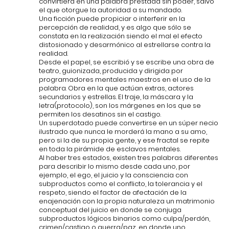
convirtiera en una palabra prestada sin poder, salvo
el que otorgue la autoridad a su mandado.
Una ficción puede propiciar o interferir en la
percepción de realidad, y es algo que sólo se
constata en la realización siendo el mal el efecto
distosionado y desarmónico al estrellarse contra la
realidad.
Desde el papel, se escribió y se escribe una obra de
teatro, guionizada, producida y dirigida por
programadores mentales maestros en el uso de la
palabra. Obra en la que actúan extras, actores
secundarios y estrellas. El traje, la máscara y la
letra(protocolo), son los márgenes en los que se
permiten los desatinos sin el castigo.
Un superdotado puede convertirse en un súper necio
ilustrado que nunca le morderá la mano a su amo,
pero si la de su propia gente, y ese fractal se repite
en toda la pirámide de esclavos mentales.
Al haber tres estados, existen tres palabras diferentes
para describir lo mismo desde cada uno, por
ejemplo, el ego, el juicio y la consciencia con
subproductos como el conflicto, la tolerancia y el
respeto, siendo el factor de afectación de la
enajenación con la propia naturaleza un matrimonio
conceptual del juicio en donde se conjuga
subproductos lógicos binarios como culpa/perdón,
crimen/castigo o guerra/paz, en donde uno