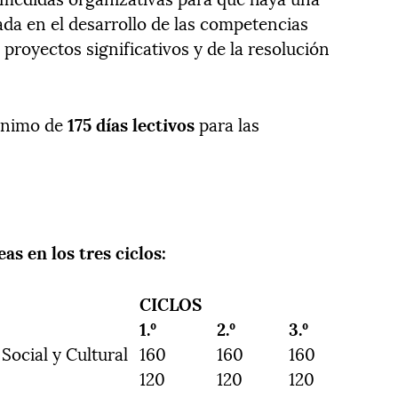
ada en el desarrollo de las competencias
e proyectos significativos y de la resolución
ínimo de
175 días lectivos
para las
as en los tres ciclos:
CICLOS
1.º
2.º
3.º
Social y Cultural
160
160
160
120
120
120