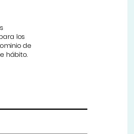
s
para los
dominio de
e hábito.