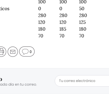
100
100
100
ticos
0
0
50
280
280
280
120
120
125
180
185
180
70
70
70
0
o
cada día en tu correo.