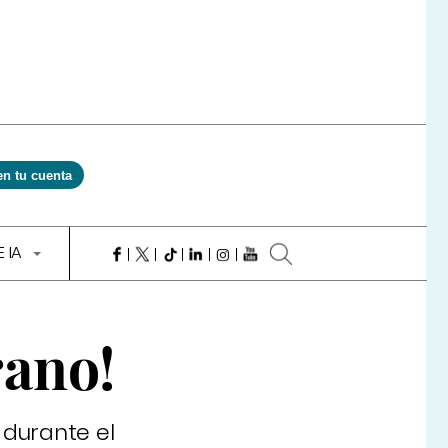
en tu cuenta
E IA
rano!
 durante el