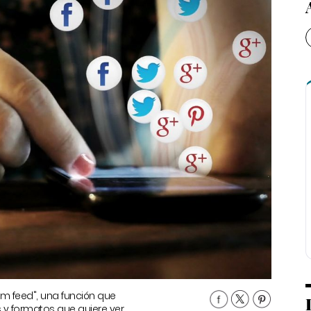
 feed", una función que
s y formatos que quiere ver.