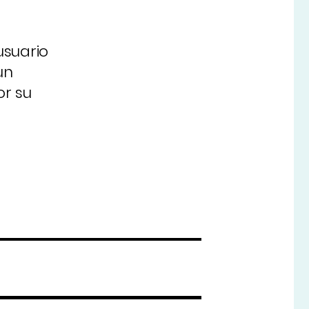
usuario
un
or su