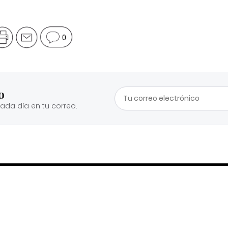
0
o
cada día en tu correo.