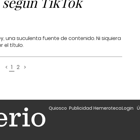
, según TikTok
y, una suculenta fuente de contenido. Ni siquiera
 el título.
<
1
2
>
Quiosco
Publicidad
Hemeroteca
Login
Ú