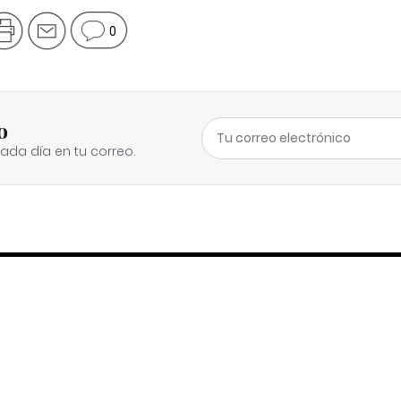
0
o
cada día en tu correo.