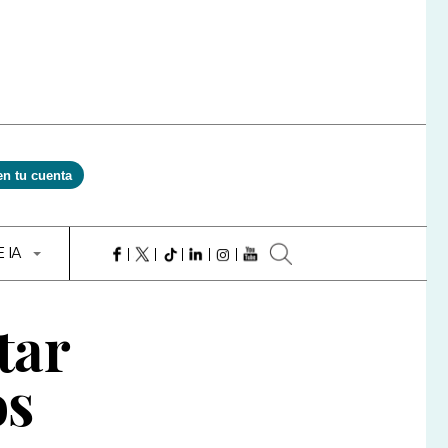
en tu cuenta
E IA
tar
os