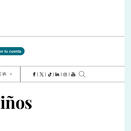
en tu cuenta
E IA
niños