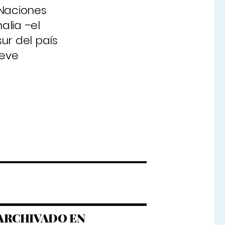
 Naciones
alia –el
sur del país
reve
ARCHIVADO EN