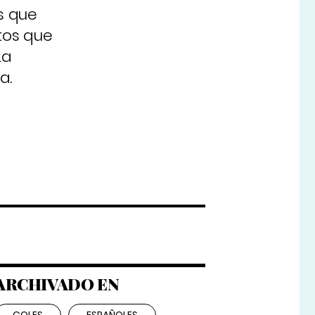
s que
tos que
La
ña
.
ARCHIVADO EN