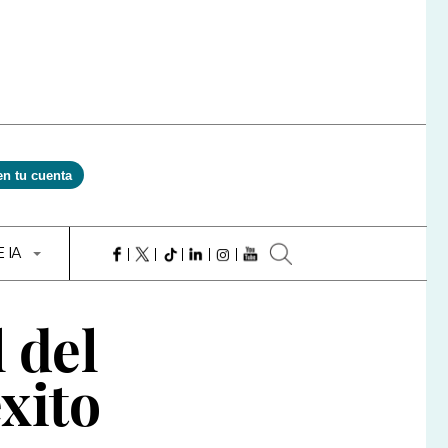
en tu cuenta
E IA
 del
xito