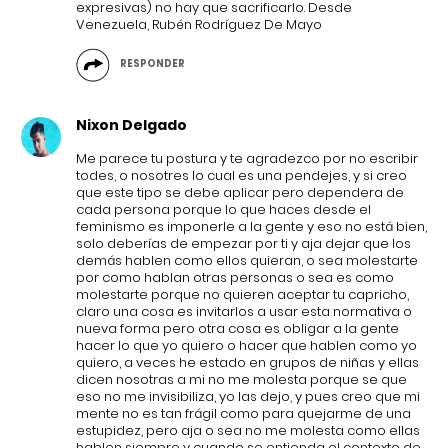
expresivas) no hay que sacrificarlo. Desde
Venezuela, Rubén Rodríguez De Mayo
RESPONDER
Nixon Delgado
Me parece tu postura y te agradezco por no escribir
todes, o nosotres lo cual es una pendejes, y si creo
que este tipo se debe aplicar pero dependera de
cada persona porque lo que haces desde el
feminismo es imponerle a la gente y eso no está bien,
solo deberías de empezar por ti y aja dejar que los
demás hablen como ellos quieran, o sea molestarte
por como hablan otras personas o sea es como
molestarte porque no quieren aceptar tu capricho,
claro una cosa es invitarlos a usar esta normativa o
nueva forma pero otra cosa es obligar a la gente
hacer lo que yo quiero o hacer que hablen como yo
quiero, a veces he estado en grupos de niñas y ellas
dicen nosotras a mi no me molesta porque se que
eso no me invisibiliza, yo las dejo, y pues creo que mi
mente no es tan frágil como para quejarme de una
estupidez, pero aja o sea no me molesta como ellas
hablen siempre y cuando se entienda el contexto de