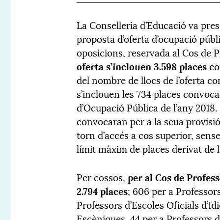
La Conselleria d’Educació va pres
proposta d’oferta d’ocupació púb
oposicions, reservada al Cos de P
oferta s’inclouen 3.598 places
cor
del nombre de llocs de l’oferta c
s’inclouen les 734 places convoca
d’Ocupació Pública de l’any 2018.
convocaran per a la seua provisi
torn d’accés a cos superior, sen
límit màxim de places derivat de l
Per cossos,
per al Cos de Profes
2.794 places
; 606 per a Professor
Professors d’Escoles Oficials d’I
Escèniques, 44 per a Professors d