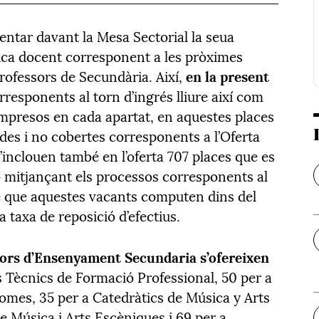
entar davant la Mesa Sectorial la seua
lica docent corresponent a les pròximes
rofessors de Secundària. Així,
en la present
responents al torn d’ingrés lliure així com
ompresos en cada apartat, en aquestes places
des i no cobertes corresponents a l’Oferta
 ’inclouen també en l’oferta 707 places que es
ó mitjançant els processos corresponents al
se que aquestes vacants computen dins del
a taxa de reposició d’efectius.
sors d’Ensenyament Secundaria s’ofereixen
s Tècnics de Formació Professional, 50 per a
diomes, 35 per a Catedràtics de Música y Arts
e Música i Arts Escèniques i 69 per a