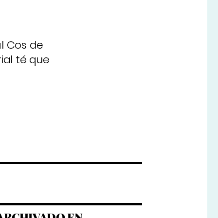
al Cos de
ial té que
ARCHIVADO EN