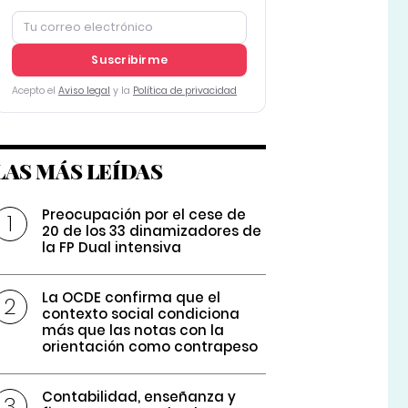
Suscribirme
Acepto el
Aviso legal
y la
Política de privacidad
LAS MÁS LEÍDAS
Preocupación por el cese de
20 de los 33 dinamizadores de
la FP Dual intensiva
La OCDE confirma que el
contexto social condiciona
más que las notas con la
orientación como contrapeso
Contabilidad, enseñanza y