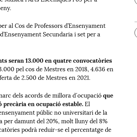
seny.
er al Cos de Professors d’Ensenyament
 d’Ensenyament Secundaria i set per a
ants seran 13.000 en quatre convocatòries
s 3.000 pel cos de Mestres en 2018, 4.636 en
oferta de 2.500 de Mestres en 2021.
marc dels acords de millora d´ocupació
que
precària en ocupació estable.
El
´ensenyament públic no universitari de la
a per damunt del 20%, molt lluny del 8%
atòries podrà reduir-se el percentatge de