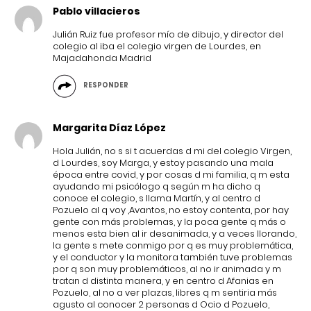
Pablo villacieros
Julián Ruiz fue profesor mío de dibujo, y director del
colegio al iba el colegio virgen de Lourdes, en
Majadahonda Madrid
RESPONDER
Margarita Díaz López
Hola Julián, no s si t acuerdas d mi del colegio Virgen,
d Lourdes, soy Marga, y estoy pasando una mala
época entre covid, y por cosas d mi familia, q m esta
ayudando mi psicólogo q según m ha dicho q
conoce el colegio, s llama Martín, y al centro d
Pozuelo al q voy ,Avantos, no estoy contenta, por hay
gente con más problemas, y la poca gente q más o
menos esta bien al ir desanimada, y a veces llorando,
la gente s mete conmigo por q es muy problemática,
y el conductor y la monitora también tuve problemas
por q son muy problemáticos, al no ir animada y m
tratan d distinta manera, y en centro d Afanias en
Pozuelo, al no a ver plazas, libres q m sentiria más
agusto al conocer 2 personas d Ocio d Pozuelo,