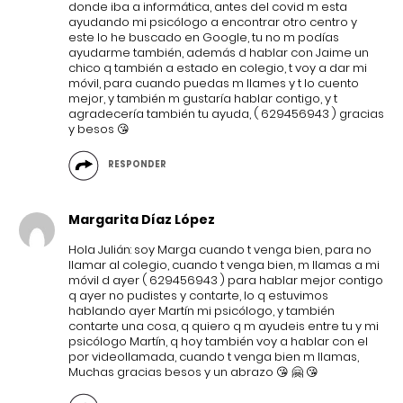
donde iba a informática, antes del covid m esta
ayudando mi psicólogo a encontrar otro centro y
este lo he buscado en Google, tu no m podías
ayudarme también, además d hablar con Jaime un
chico q también a estado en colegio, t voy a dar mi
móvil, para cuando puedas m llames y t lo cuento
mejor, y también m gustaría hablar contigo, y t
agradecería también tu ayuda, ( 629456943 ) gracias
y besos 😘
RESPONDER
Margarita Díaz López
Hola Julián: soy Marga cuando t venga bien, para no
llamar al colegio, cuando t venga bien, m llamas a mi
móvil d ayer ( 629456943 ) para hablar mejor contigo
q ayer no pudistes y contarte, lo q estuvimos
hablando ayer Martín mi psicólogo, y también
contarte una cosa, q quiero q m ayudeis entre tu y mi
psicólogo Martín, q hoy también voy a hablar con el
por videollamada, cuando t venga bien m llamas,
Muchas gracias besos y un abrazo 😘 🤗 😘