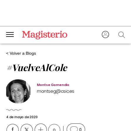
< Volver a Blogs
#VuelveAlCole
Montse Gomendio
montseg@csic.es
4 de mayo de 2020
0
0