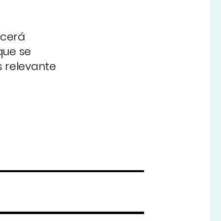
ecerá
que se
 relevante