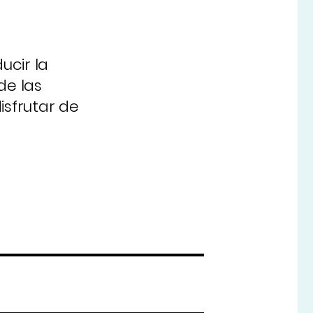
ucir la
de las
sfrutar de