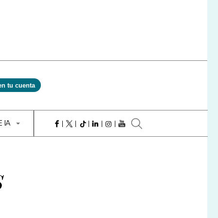
en tu cuenta
E IA
s