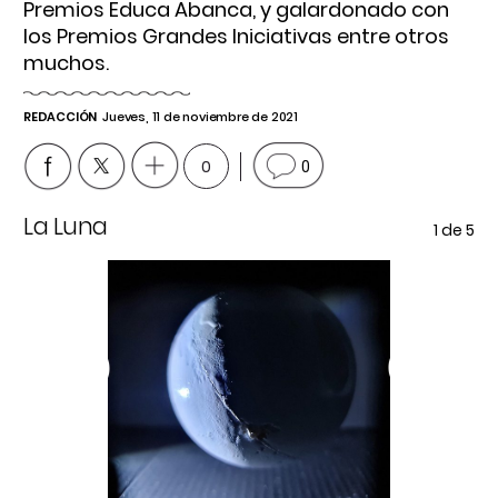
Premios Educa Abanca, y galardonado con
los Premios Grandes Iniciativas entre otros
muchos.
REDACCIÓN
Jueves, 11 de noviembre de 2021
0
0
La Luna
Pr
e 5
1
de 5
Previous
Next