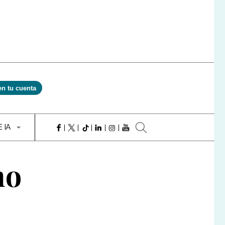
en tu cuenta
E IA
mo