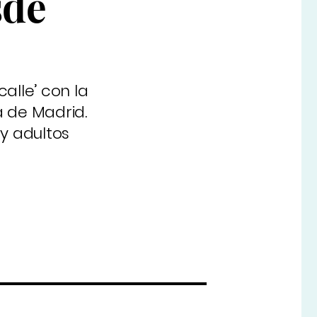
sde
lle’ con la
a de Madrid.
 y adultos