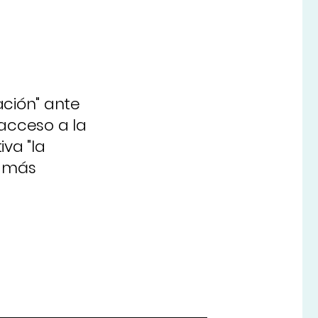
ación" ante
acceso a la
va "la
a más