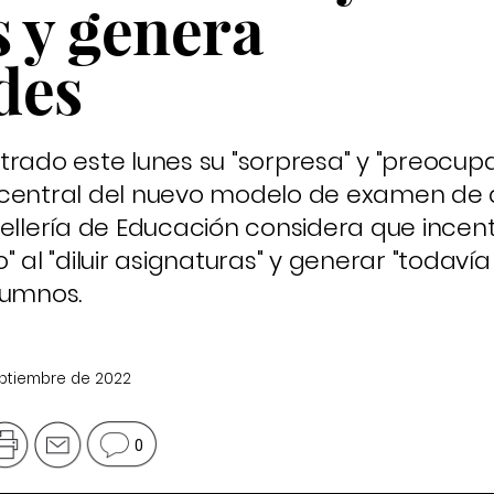
s y genera
des
trado este lunes su "sorpresa" y "preocup
 central del nuevo modelo de examen de 
ellería de Educación considera que incenti
" al "diluir asignaturas" y generar "todaví
lumnos.
eptiembre de 2022
0