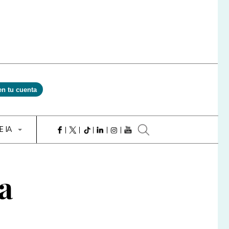
en tu cuenta
E IA
a