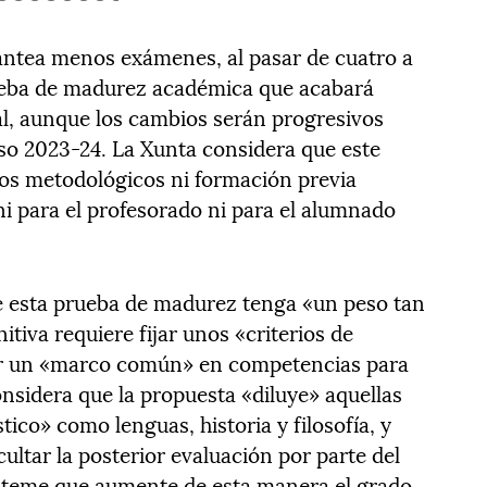
antea menos exámenes, al pasar de cuatro a
rueba de madurez académica que acabará
al, aunque los cambios serán progresivos
rso 2023-24. La Xunta considera que este
s metodológicos ni formación previa
ni para el profesorado ni para el alumnado
e esta prueba de madurez tenga «un peso tan
nitiva requiere fijar unos «criterios de
r un «marco común» en competencias para
nsidera que la propuesta «diluye» aquellas
ico» como lenguas, historia y filosofía, y
cultar la posterior evaluación por parte del
o teme que aumente de esta manera el grado