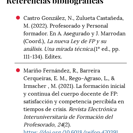
Referencias bibliográficas
Castro González, N., Zulueta Castañeda,
M. (2022). Profesorado y Personal
formador. En A. Asegurado y J. Marrodan
(Coord.),
La nueva Ley de FP y su
análisis. Una mirada técnica.
(1º ed., pp.
111-134). Editex.
Mariño Fernández, R., Barreira
Cerqueiras, E. M., Rego-Agraso, L., &
Irmscher , M. (2021). La formación inicial
y continua del cuerpo docente de FP:
satisfacción y competencia percibida en
tiempos de crisis.
Revista Electrónica
Interuniversitaria de Formación del
Profesorado
,
24
(2).
https://doi.org/10.6018/reifop.470391