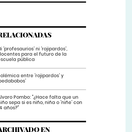
RELACIONADAS
i 'profesaurios' ni 'rojipardos',
docentes para el futuro de la
scuela pública
olémica entre 'rojipardos' y
'pedabobos'
Álvaro Pombo: "¿Hace falta que un
iño sepa si es niño, niña o 'niñe' con
4 años?"
ARCHIVADO EN