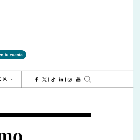
en tu cuenta
E IA
imo