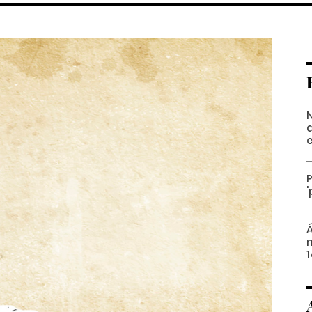
N
e
P
n
1