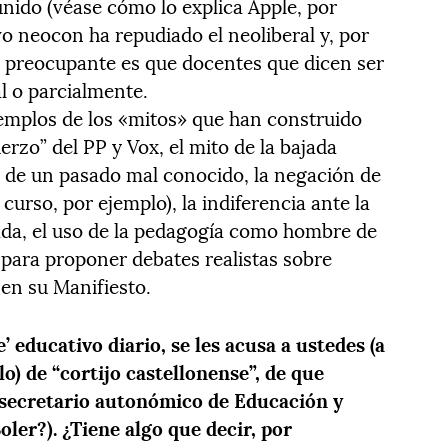
unido (véase cómo lo explica Apple, por
vo neocon ha repudiado el neoliberal y, por
ás preocupante es que docentes que dicen ser
l o parcialmente.
jemplos de los «mitos» que han construido
uerzo” del PP y Vox, el mito de la bajada
za de un pasado mal conocido, la negación de
 curso, por ejemplo), la indiferencia ante la
ada, el uso de la pedagogía como hombre de
 para proponer debates realistas sobre
 en su Manifiesto.
 educativo diario, se les acusa a ustedes (a
o) de “cortijo castellonense”, de que
l secretario autonómico de Educación y
ler?). ¿Tiene algo que decir, por