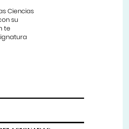
as Ciencias
con su
n te
signatura