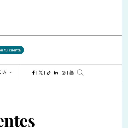
en tu cuenta
E IA
entes