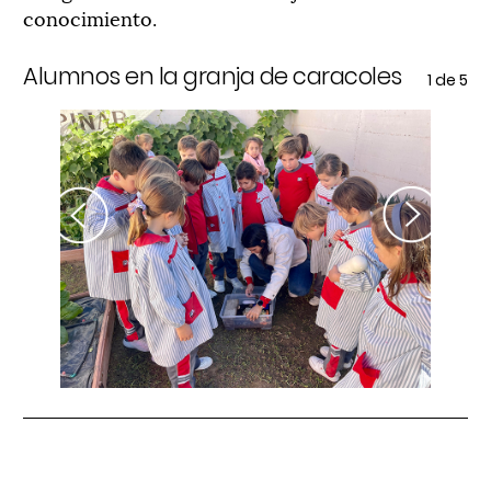
conocimiento.
Alumnos en la granja de caracoles
Im
e 5
1
de 5
c
Previous
Next